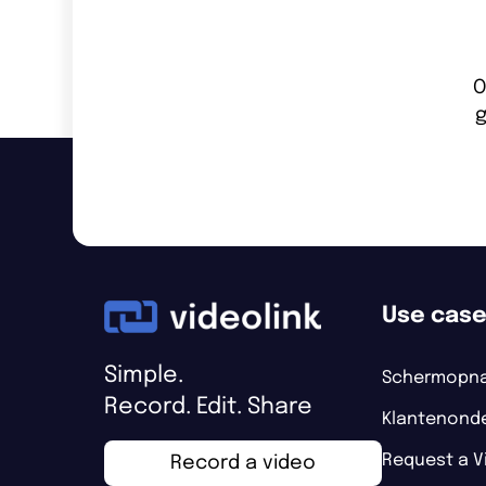
O
g
Use cas
Simple.
Schermopn
Record. Edit. Share
Klantenond
Request a V
Record a video