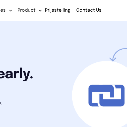
ses
Product
Prijsstelling
Contact Us
early.
.