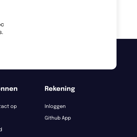
pc
s.
onnen
Rekening
act op
Inloggen
Github App
d