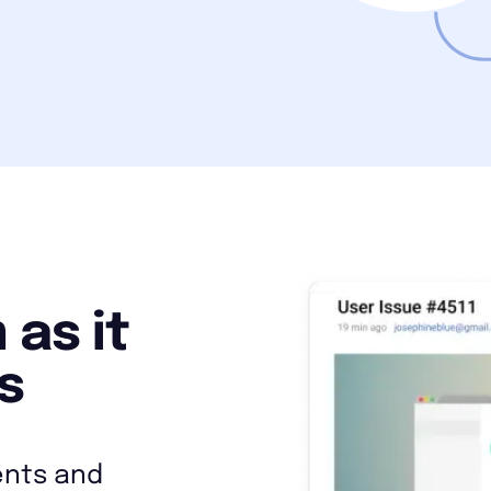
as it
s
dents and